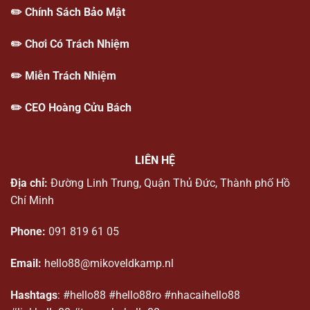
✏️
Chính Sách Bảo Mật
✏️
Chơi Có Trách Nhiệm
✏️
Miễn Trách Nhiệm
✏️
CEO Hoàng Cửu Bách
LIÊN HỆ
Địa chỉ:
Đường Linh Trung, Quận Thủ Đức, Thành phố Hồ
Chí Minh
Phone:
091 819 61 05
Email:
hello88@mikoveldkamp.nl
Hashtags
: #hello88 #hello88ro #nhacaihello88