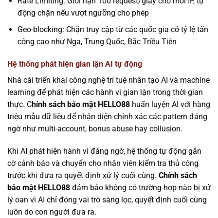
Rate Limiting: Giới hạn 100 request/giây cho mỗi IP, tự
động chặn nếu vượt ngưỡng cho phép
Geo-blocking: Chặn truy cập từ các quốc gia có tỷ lệ tấn
công cao như Nga, Trung Quốc, Bắc Triều Tiên
Hệ thống phát hiện gian lận AI tự động
Nhà cái triển khai công nghệ trí tuệ nhân tạo AI và machine
learning để phát hiện các hành vi gian lận trong thời gian
thực. C
hính sách bảo mật HELLO88
huấn luyện AI với hàng
triệu mẫu dữ liệu để nhận diện chính xác các pattern đáng
ngờ như multi-account, bonus abuse hay collusion.
Khi AI phát hiện hành vi đáng ngờ, hệ thống tự động gắn
cờ cảnh báo và chuyển cho nhân viên kiểm tra thủ công
trước khi đưa ra quyết định xử lý cuối cùng.
Chính sách
bảo mật HELLO88
đảm bảo không có trường hợp nào bị xử
lý oan vì AI chỉ đóng vai trò sàng lọc, quyết định cuối cùng
luôn do con người đưa ra.