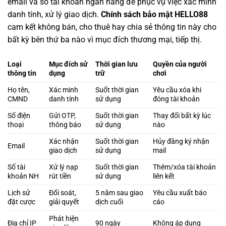
email và số tài khoản ngân hàng để phục vụ việc xác minh
danh tính, xử lý giao dịch.
Chính sách bảo mật HELLO88
cam kết không bán, cho thuê hay chia sẻ thông tin này cho
bất kỳ bên thứ ba nào vì mục đích thương mại, tiếp thị.
Loại
Mục đích sử
Thời gian lưu
Quyền của người
thông tin
dụng
trữ
chơi
Họ tên,
Xác minh
Suốt thời gian
Yêu cầu xóa khi
CMND
danh tính
sử dụng
đóng tài khoản
Số điện
Gửi OTP,
Suốt thời gian
Thay đổi bất kỳ lúc
thoại
thông báo
sử dụng
nào
Xác nhận
Suốt thời gian
Hủy đăng ký nhận
Email
giao dịch
sử dụng
mail
Số tài
Xử lý nạp
Suốt thời gian
Thêm/xóa tài khoản
khoản NH
rút tiền
sử dụng
liên kết
Lịch sử
Đối soát,
5 năm sau giao
Yêu cầu xuất báo
đặt cược
giải quyết
dịch cuối
cáo
Phát hiện
Địa chỉ IP
90 ngày
Không áp dụng