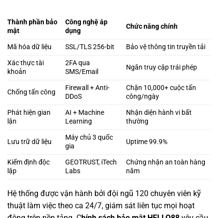
Thành phần bảo
Công nghệ áp
Chức năng chính
mật
dụng
Mã hóa dữ liệu
SSL/TLS 256-bit
Bảo vệ thông tin truyền tải
Xác thực tài
2FA qua
Ngăn truy cập trái phép
khoản
SMS/Email
Firewall + Anti-
Chặn 10,000+ cuộc tấn
Chống tấn công
DDoS
công/ngày
Phát hiện gian
AI + Machine
Nhận diện hành vi bất
lận
Learning
thường
Máy chủ 3 quốc
Lưu trữ dữ liệu
Uptime 99.9%
gia
Kiểm định độc
GEOTRUST, iTech
Chứng nhận an toàn hàng
lập
Labs
năm
Hệ thống được vận hành bởi đội ngũ 120 chuyên viên kỹ
thuật làm việc theo ca 24/7, giám sát liên tục mọi hoạt
động trên nền tảng. C
hính sách bảo mật HELLO88
yêu cầu