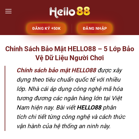
Bỏ
qua
nội
dung
ĐĂNG KÝ +50K
ĐĂNG NHẬP
Chính Sách Bảo Mật HELLO88 – 5 Lớp Bảo
Vệ Dữ Liệu Người Chơi
Chính sách bảo mật HELLO88
được xây
dựng theo tiêu chuẩn quốc tế với nhiều
lớp. Nhà cái áp dụng công nghệ mã hóa
tương đương các ngân hàng lớn tại Việt
Nam hiện nay. Bài viết
HELLO88
phân
tích chi tiết từng công nghệ và cách thức
vận hành của hệ thống an ninh này.