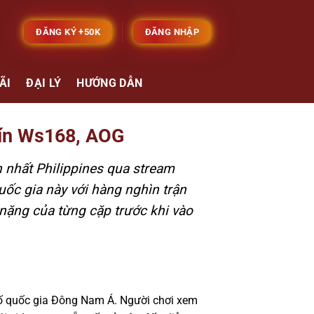
ĐĂNG KÝ +50K
ĐĂNG NHẬP
ÃI
ĐẠI LÝ
HƯỚNG DẪN
Tín Ws168, AOG
n nhất Philippines qua stream
ốc gia này với hàng nghìn trận
 nặng của từng cặp trước khi vào
 số quốc gia Đông Nam Á. Người chơi xem