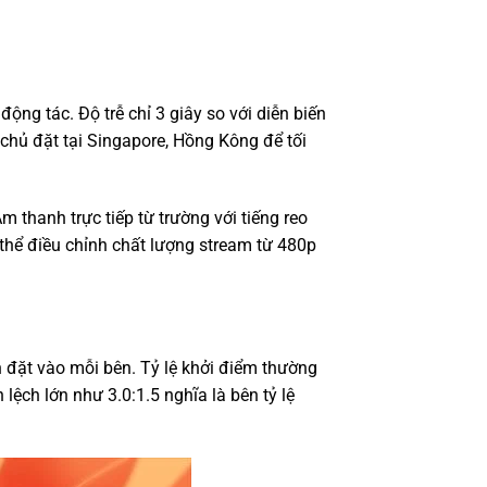
ộng tác. Độ trễ chỉ 3 giây so với diễn biến
hủ đặt tại Singapore, Hồng Kông để tối
 thanh trực tiếp từ trường với tiếng reo
thể điều chỉnh chất lượng stream từ 480p
n đặt vào mỗi bên. Tỷ lệ khởi điểm thường
lệch lớn như 3.0:1.5 nghĩa là bên tỷ lệ