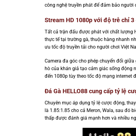
công nghệ truyền phát để đảm bảo người c
Stream HD 1080p với độ trễ chỉ 3 
Tất cả trận đấu được phát với chất lượng H
thực tế tại trường gà, thuộc hàng nhanh nh
ưu tốc độ truyền tải cho người chơi Việt N
Camera đa góc cho phép chuyển đổi giữa góc
hò của khán giả tạo cảm giác sống động n
đến 1080p tùy theo tốc độ mạng internet 
Đá Gà HELLO88 cung cấp tỷ lệ cư
Chuyên mục áp dụng tỷ lệ cược động, thay 
là 1.85:1.85 cho cả Meron, Wala, sau đó bi
thấp được đánh giá mạnh hơn và nhiều ngư