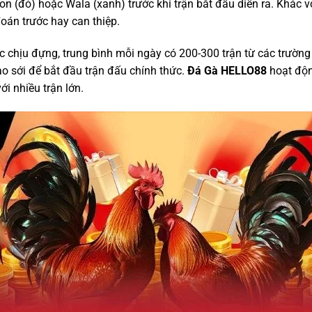
 (đỏ) hoặc Wala (xanh) trước khi trận bắt đầu diễn ra. Khác với
đoán trước hay can thiệp.
ức chịu đựng, trung bình mỗi ngày có 200-300 trận từ các trườn
vào sới để bắt đầu trận đấu chính thức.
Đá Gà HELLO88
hoạt độn
i nhiều trận lớn.