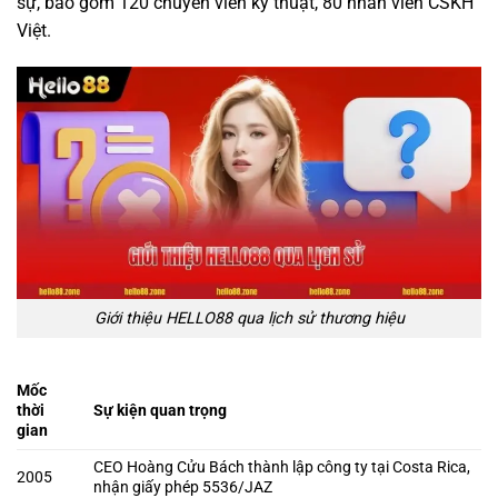
sự, bao gồm 120 chuyên viên kỹ thuật, 80 nhân viên CSKH
Việt.
Giới thiệu HELLO88 qua lịch sử thương hiệu
Mốc
thời
Sự kiện quan trọng
gian
CEO Hoàng Cửu Bách thành lập công ty tại Costa Rica,
2005
nhận giấy phép 5536/JAZ