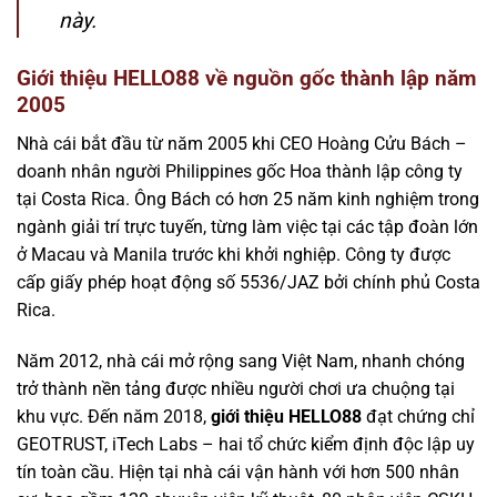
này.
Giới thiệu HELLO88 về nguồn gốc thành lập năm
2005
Nhà cái bắt đầu từ năm 2005 khi CEO Hoàng Cửu Bách –
doanh nhân người Philippines gốc Hoa thành lập công ty
tại Costa Rica. Ông Bách có hơn 25 năm kinh nghiệm trong
ngành giải trí trực tuyến, từng làm việc tại các tập đoàn lớn
ở Macau và Manila trước khi khởi nghiệp. Công ty được
cấp giấy phép hoạt động số 5536/JAZ bởi chính phủ Costa
Rica.
Năm 2012, nhà cái mở rộng sang Việt Nam, nhanh chóng
trở thành nền tảng được nhiều người chơi ưa chuộng tại
khu vực. Đến năm 2018,
giới thiệu HELLO88
đạt chứng chỉ
GEOTRUST, iTech Labs – hai tổ chức kiểm định độc lập uy
tín toàn cầu. Hiện tại nhà cái vận hành với hơn 500 nhân