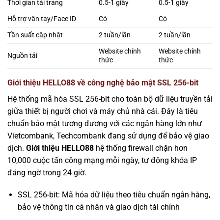
Thời gian tải trang
0.5-1 giây
0.5-1 giây
Hỗ trợ vân tay/Face ID
Có
Có
Tần suất cập nhật
2 tuần/lần
2 tuần/lần
Website chính
Website chính
Nguồn tải
thức
thức
Giới thiệu HELLO88 về công nghệ bảo mật SSL 256-bit
Hệ thống mã hóa SSL 256-bit cho toàn bộ dữ liệu truyền tải
giữa thiết bị người chơi và máy chủ nhà cái. Đây là tiêu
chuẩn bảo mật tương đương với các ngân hàng lớn như
Vietcombank, Techcombank đang sử dụng để bảo vệ giao
dịch.
Giới thiệu HELLO88
hệ thống firewall chặn hơn
10,000 cuộc tấn công mạng mỗi ngày, tự động khóa IP
đáng ngờ trong 24 giờ.
SSL 256-bit: Mã hóa dữ liệu theo tiêu chuẩn ngân hàng,
bảo vệ thông tin cá nhân và giao dịch tài chính