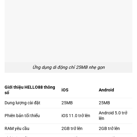
Ứng dụng di động chỉ 25MB nhẹ gọn
Giới thiệu HELLO88 thông
iOS
Android
số
Dung lượng cài đặt
25MB
25MB
Android 5.0 trở
Phiên bản tối thiểu
iOS 11.0 trở lên
lên
RAM yêu cầu
2GB trở lên
2GB trở lên