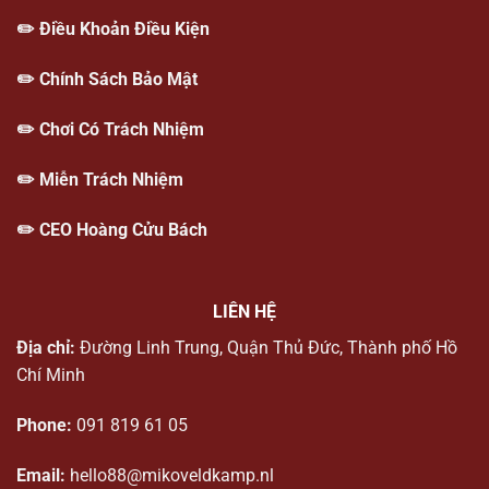
✏️
Điều Khoản Điều Kiện
✏️
Chính Sách Bảo Mật
✏️
Chơi Có Trách Nhiệm
✏️
Miễn Trách Nhiệm
✏️
CEO Hoàng Cửu Bách
LIÊN HỆ
Địa chỉ:
Đường Linh Trung, Quận Thủ Đức, Thành phố Hồ
Chí Minh
Phone:
091 819 61 05
Email:
hello88@mikoveldkamp.nl