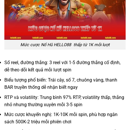
Mức cược Nổ Hũ HELLO88 thấp từ 1K mỗi lượt
Số reel, đường thắng: 3 reel với 1-5 đường thắng cố định,
dễ theo dõi kết quả mỗi lượt spin
Biểu tượng phổ biến: Trái cây, số 7, chuông vàng, thanh
BAR truyền thống dễ nhận biết ngay
RTP và volatility: Trung bình 97% RTP, volatility thấp, thắng
nhỏ nhưng thường xuyên mỗi 3-5 spin
Mức cược khuyến nghị: 1K-10K mỗi spin, phù hợp ngân
sách 500K-2 triệu mỗi phiên chơi