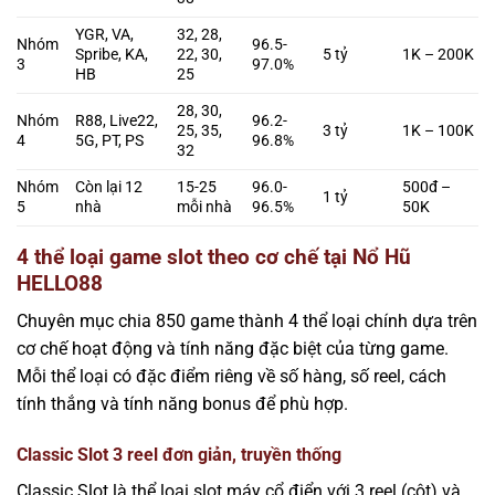
YGR, VA,
32, 28,
Nhóm
96.5-
Spribe, KA,
22, 30,
5 tỷ
1K – 200K
3
97.0%
HB
25
28, 30,
Nhóm
R88, Live22,
96.2-
25, 35,
3 tỷ
1K – 100K
4
5G, PT, PS
96.8%
32
Nhóm
Còn lại 12
15-25
96.0-
500đ –
1 tỷ
5
nhà
mỗi nhà
96.5%
50K
4 thể loại game slot theo cơ chế tại Nổ Hũ
HELLO88
Chuyên mục chia 850 game thành 4 thể loại chính dựa trên
cơ chế hoạt động và tính năng đặc biệt của từng game.
Mỗi thể loại có đặc điểm riêng về số hàng, số reel, cách
tính thắng và tính năng bonus để phù hợp.
Classic Slot 3 reel đơn giản, truyền thống
Classic Slot là thể loại slot máy cổ điển với 3 reel (cột) và