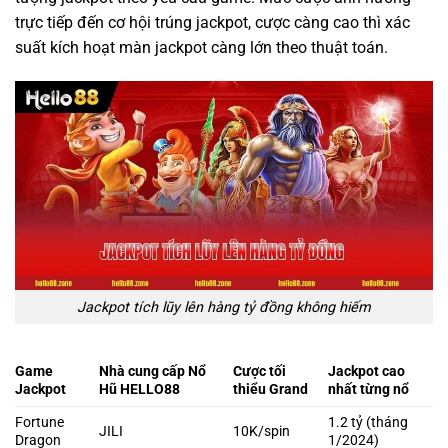
trực tiếp đến cơ hội trúng jackpot, cược càng cao thì xác
suất kích hoạt màn jackpot càng lớn theo thuật toán.
Jackpot tích lũy lên hàng tỷ đồng không hiếm
Game
Nhà cung cấp Nổ
Cược tối
Jackpot cao
Jackpot
Hũ HELLO88
thiểu Grand
nhất từng nổ
Fortune
1.2 tỷ (tháng
JILI
10K/spin
Dragon
1/2024)