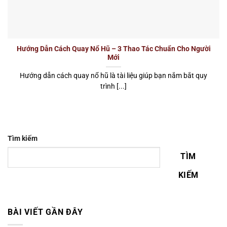
Hướng Dẫn Cách Quay Nổ Hũ – 3 Thao Tác Chuẩn Cho Người
Mới
Hướng dẫn cách quay nổ hũ là tài liệu giúp bạn nắm bắt quy
trình [...]
Tìm kiếm
TÌM
KIẾM
BÀI VIẾT GẦN ĐÂY