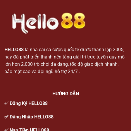
HELLO88
là nhà cái cá cược quốc tế đươc thành lập 2005,
nay đã phát triển thành nền tảng giải trí trực tuyến quy mô
lớn hơn 2.000 trò chơi đa dạng, tốc độ giao dịch nhanh,
bảo mật cao và đội ngũ hỗ trợ 24/7 .
HƯỚNG DẪN
✅
Đăng Ký HELLO88
✅
Đăng Nhập HELLO88
✅
Nạp Tiền HELLO88