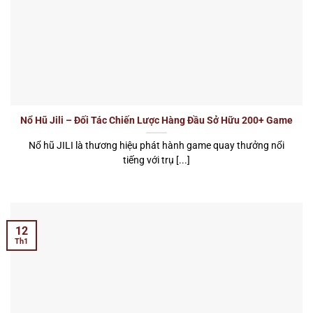
Nổ Hũ Jili – Đối Tác Chiến Lược Hàng Đầu Sở Hữu 200+ Game
Nổ hũ JILI là thương hiệu phát hành game quay thưởng nổi
tiếng với trụ [...]
12
Th1